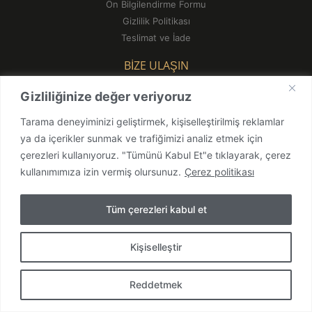
Ön Bilgilendirme Formu
Gizlilik Politikası
Teslimat ve İade
BİZE ULAŞIN
info@ataturkkahvesi.com
Gizliliğinize değer veriyoruz
0212 293 19 38
Tarama deneyiminizi geliştirmek, kişiselleştirilmiş reklamlar
ya da içerikler sunmak ve trafiğimizi analiz etmek için
çerezleri kullanıyoruz. "Tümünü Kabul Et"e tıklayarak, çerez
kullanımımıza izin vermiş olursunuz.
Çerez politikası
©
Ata Türk Kahvesi 2024
Tüm çerezleri kabul et
0
Kişiselleştir
TR
Reddetmek