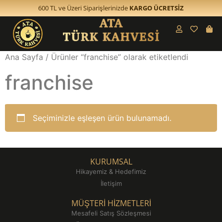
600 TL ve Üzeri Siparişlerinizde
KARGO ÜCRETSİZ
Ana Sayfa
/ Ürünler “franchise” olarak etiketlendi
franchise
Seçiminizle eşleşen ürün bulunamadı.
KURUMSAL
Hikayemiz & Hedefimiz
İletişim
MÜŞTERİ HİZMETLERİ
Mesafeli Satış Sözleşmesi