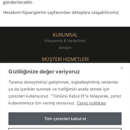
gönderilecektir.
Hesabım>Siparişlerim sayfasından detaylara ulaşabilirsiniz.
KURUMSAL
Hikayemiz & Hedefimiz
İletişim
MÜŞTERİ HİZMETLERİ
Mesafeli Satış Sözleşmesi
Gizliliğinize değer veriyoruz
Ön Bilgilendirme Formu
Gizlilik Politikası
Tarama deneyiminizi geliştirmek, kişiselleştirilmiş reklamlar
Teslimat ve İade
ya da içerikler sunmak ve trafiğimizi analiz etmek için
çerezleri kullanıyoruz. "Tümünü Kabul Et"e tıklayarak, çerez
BİZE ULAŞIN
kullanımımıza izin vermiş olursunuz.
Çerez politikası
info@ataturkkahvesi.com
0212 293 19 38
Tüm çerezleri kabul et
0